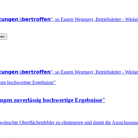
𝗿𝘁𝘂𝗻𝗴𝗲𝗻 ü𝗯𝗲𝗿𝘁𝗿𝗼𝗳𝗳𝗲𝗻”, so Eugen Wegmayr, Betriebsleiter - Wie
ten
𝗿𝘁𝘂𝗻𝗴𝗲𝗻 ü𝗯𝗲𝗿𝘁𝗿𝗼𝗳𝗳𝗲𝗻”, so Eugen Wegmayr, Betriebsleiter - Wie
ungen zuverlässig hochwertige Ergebnisse"