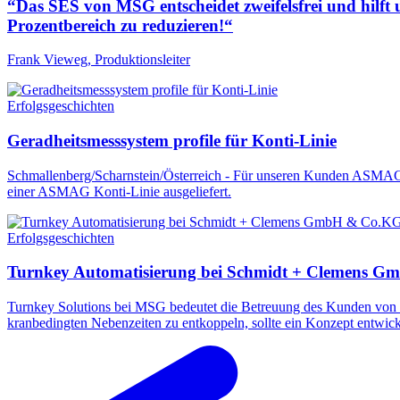
“Das SES von MSG entscheidet zweifelsfrei und hilft 
Prozentbereich zu reduzieren!“
Frank Vieweg, Produktionsleiter
Erfolgsgeschichten
Geradheitsmesssystem profile für Konti-Linie
Schmallenberg/Scharnstein/Österreich - Für unseren Kunden ASMAG-
einer ASMAG Konti-Linie ausgeliefert.
Erfolgsgeschichten
Turnkey Automatisierung bei Schmidt + Clemens 
Turnkey Solutions bei MSG bedeutet die Betreuung des Kunden von d
kranbedingten Nebenzeiten zu entkoppeln, sollte ein Konzept entwick