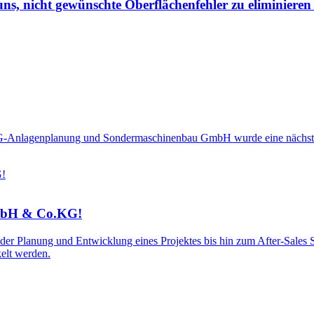
uns, nicht gewünschte Oberflächenfehler zu eliminieren
Anlagenplanung und Sondermaschinenbau GmbH wurde eine nächste pat
GmbH & Co.KG!
er Planung und Entwicklung eines Projektes bis hin zum After-Sales
elt werden.