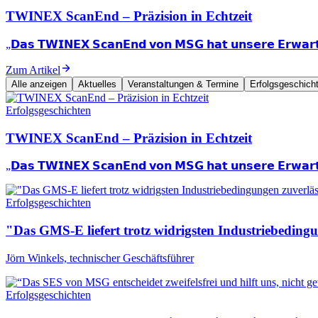
TWINEX ScanEnd – Präzision in Echtzeit
„𝗗𝗮𝘀 𝗧𝗪𝗜𝗡𝗘𝗫 𝗦𝗰𝗮𝗻𝗘𝗻𝗱 𝘃𝗼𝗻 𝗠𝗦𝗚 𝗵𝗮𝘁 𝘂𝗻𝘀𝗲𝗿𝗲 𝗘𝗿𝘄
Zum Artikel
Alle anzeigen
Aktuelles
Veranstaltungen & Termine
Erfolgsgeschich
Erfolgsgeschichten
TWINEX ScanEnd – Präzision in Echtzeit
„𝗗𝗮𝘀 𝗧𝗪𝗜𝗡𝗘𝗫 𝗦𝗰𝗮𝗻𝗘𝗻𝗱 𝘃𝗼𝗻 𝗠𝗦𝗚 𝗵𝗮𝘁 𝘂𝗻𝘀𝗲𝗿𝗲 𝗘𝗿𝘄
Erfolgsgeschichten
"Das GMS-E liefert trotz widrigsten Industriebeding
Jörn Winkels, technischer Geschäftsführer
Erfolgsgeschichten